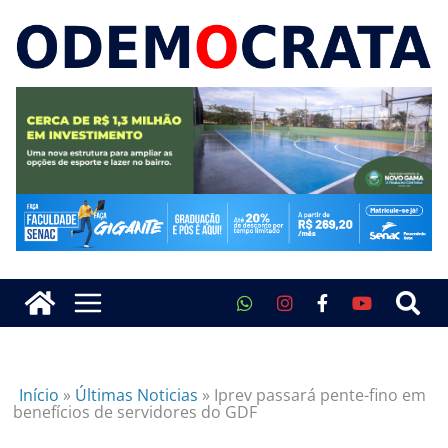
Início
»
Últimas Noticias
»
Iprev passará pente-fino em
benefícios de servidores do GDF