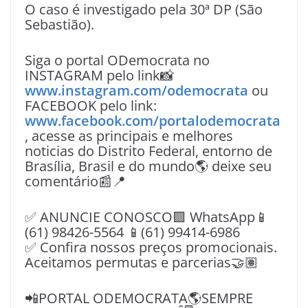
O caso é investigado pela 30ª DP (São
Sebastião).
Siga o portal ODemocrata no
INSTAGRAM pelo link📸
www.instagram.com/odemocrata
ou
FACEBOOK pelo link:
www.facebook.com/portalodemocrata
, acesse as principais e melhores
noticias do Distrito Federal, entorno de
Brasília, Brasil e do mundo🌎 deixe seu
comentário📰📍
✅ ANUNCIE CONOSCO🟩 WhatsApp📱
(61) 98426-5564 📱(61) 99414-6986
✅ Confira nossos preços promocionais.
Aceitamos permutas e parcerias🤝🏽
📲PORTAL ODEMOCRATA🌎SEMPRE