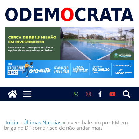
Início
»
Últimas Noticias
»
Jovem baleado por PM em
briga no DF corre risco de não andar mais