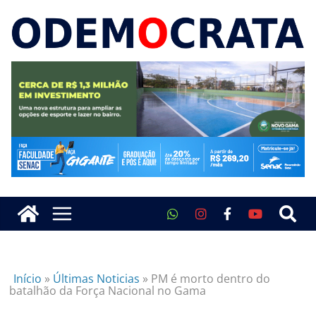
Início
»
Últimas Noticias
»
PM é morto dentro do
batalhão da Força Nacional no Gama