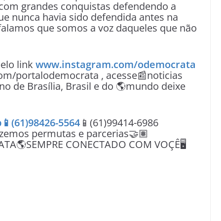
 com grandes conquistas defendendo a
ue nunca havia sido defendida antes na
e falamos que somos a voz daqueles que não
lo link
www.instagram.com/odemocrata
om/portalodemocrata , acesse📰noticias
no de Brasília, Brasil e do 🌎mundo deixe
📱(61)98426-5564
📱(61)99414-6986
azemos permutas e parcerias🤝🏽
ATA🌎SEMPRE CONECTADO COM VOÇÊ🖥️