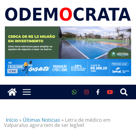
Início
»
Últimas Noticias
»
Letra de médico em
Valparaíso agora tem de ser legível