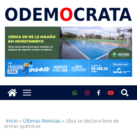
Início
»
Últimas Noticias
»
Líbia se declara livre de
armas químicas