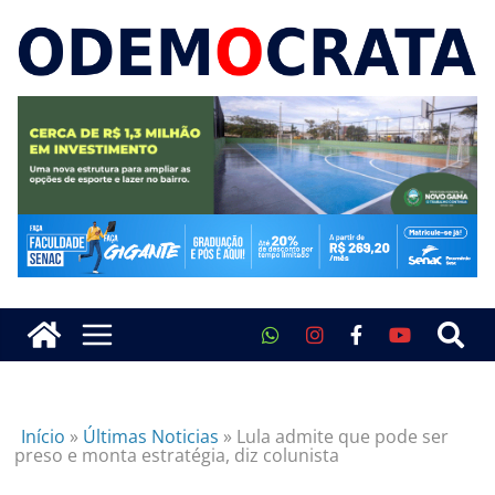
Início
»
Últimas Noticias
»
Lula admite que pode ser
preso e monta estratégia, diz colunista