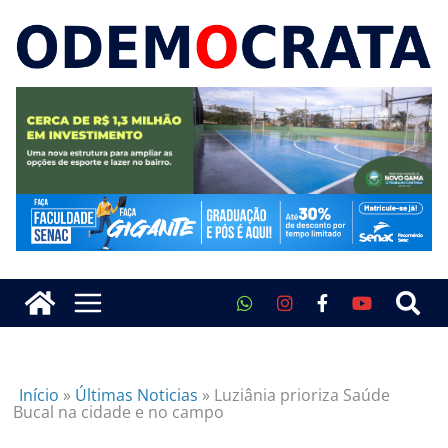
Início
»
Últimas Noticias
»
Luziânia prioriza Saúde
Bucal na cidade e no campo