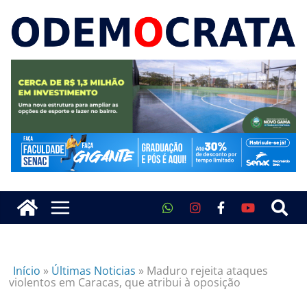
Início
»
Últimas Noticias
»
Maduro rejeita ataques
violentos em Caracas, que atribui à oposição