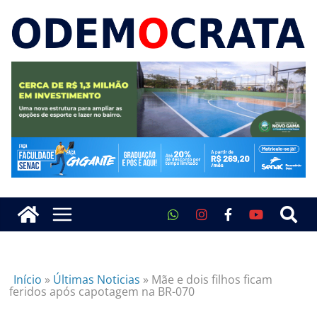
Início
»
Últimas Noticias
»
Mãe e dois filhos ficam
feridos após capotagem na BR-070