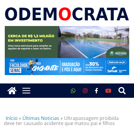
Início
»
Últimas Noticias
»
Ultrapassagem proibida
deve ter causado acidente que matou pai e filhos