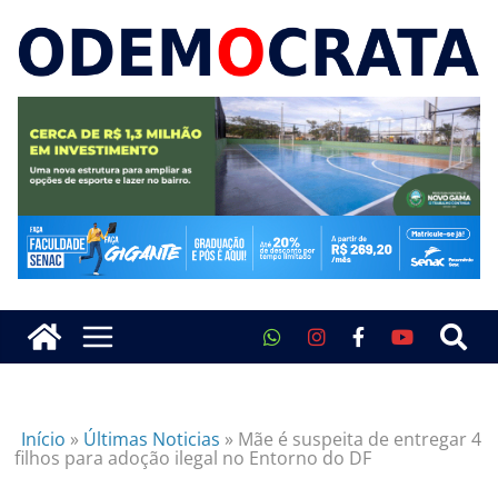
Início
»
Últimas Noticias
»
Mãe é suspeita de entregar 4
filhos para adoção ilegal no Entorno do DF