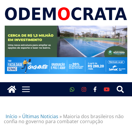
Início
»
Últimas Noticias
»
Maioria dos brasileiros não
confia no governo para combater corrupção