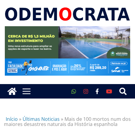
Início
»
Últimas Noticias
»
Mais de 100 mortos num dos
maiores desastres naturais da História espanhola