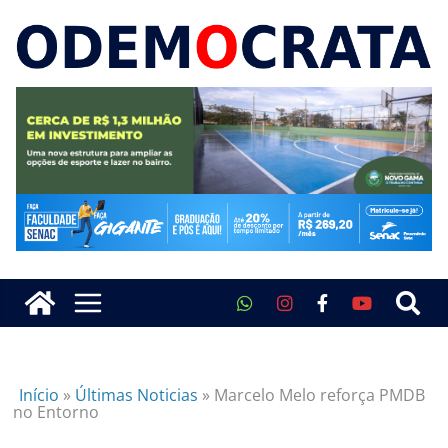
Início
»
Últimas Noticias
»
Marcelo Melo reforça PMDB
no Entorno