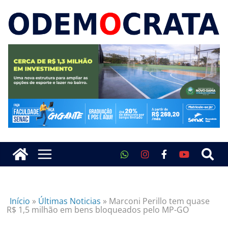
Início
»
Últimas Noticias
»
Marconi Perillo tem quase
R$ 1,5 milhão em bens bloqueados pelo MP-GO