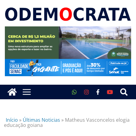
Início
»
Últimas Noticias
»
Matheus Vasconcelos elogia
educação goiana