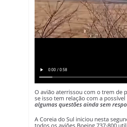
O avião aterrissou com o trem de p
se isso tem relação com a possível
algumas questões ainda sem respos
A Coreia do Sul iniciou nesta segu
todos os aviões Boeing 737-800 uti