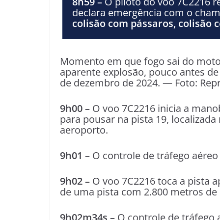
8h59 –
O piloto do voo 7C2216 r
declara emergência com o cha
colisão com pássaros, colisão
Momento em que fogo sai do motor 
aparente explosão, pouco antes de
de dezembro de 2024. — Foto: Rep
9h00 –
O voo 7C2216 inicia a manob
para pousar na pista 19, localizad
aeroporto.
9h01 –
O controle de tráfego aéreo 
9h02 –
O voo 7C2216 toca a pista 
de uma pista com 2.800 metros de 
9h02m34s –
O controle de tráfego a