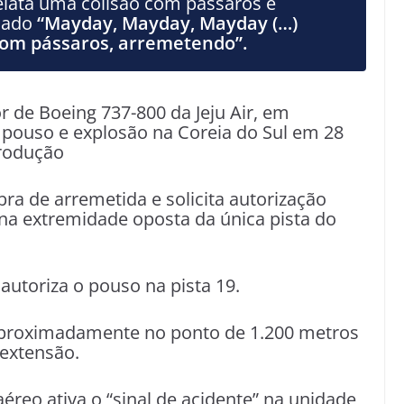
elata uma colisão com pássaros e
mado
“Mayday, Mayday, Mayday (…)
 com pássaros, arremetendo”.
de Boeing 737-800 da Jeju Air, em
 pouso e explosão na Coreia do Sul em 28
rodução
ra de arremetida e solicita autorização
a na extremidade oposta da única pista do
autoriza o pouso na pista 19.
aproximadamente no ponto de 1.200 metros
extensão.
éreo ativa o “sinal de acidente” na unidade