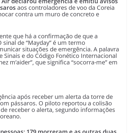
u Air declarou emergência e emitiu avisos
ssaros
aos controladores de voo da Coreia
chocar contra um muro de concreto e
idente que há a confirmação de que a
O sinal de “Mayday” é um termo
unicar situações de emergência. A palavra
e Sinais e do Código Fonético Internacional
ez m’aider”, que significa “socorra-me” em
ência após receber um alerta da torre de
om pássaros. O piloto reportou a colisão
de receber o alerta, segundo informações
coreano.
1 pessoas; 179 morreram e as outras duas