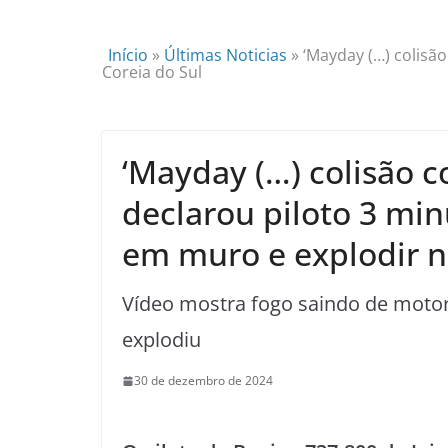
Início
»
Últimas Noticias
»
‘Mayday (…) colisã
Coreia do Sul
‘Mayday (…) colisão 
declarou piloto 3 min
em muro e explodir n
Vídeo mostra fogo saindo de motor
explodiu
30 de dezembro de 2024