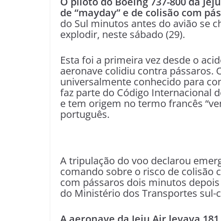
O piloto do Boeing 737-800 da Jej
de “mayday” e de colisão com pá
do Sul minutos antes do avião se 
explodir, neste sábado (29).
Esta foi a primeira vez desde o ac
aeronave colidiu contra pássaros. 
universalmente conhecido para com
faz parte do Código Internacional d
e tem origem no termo francês “ven
português.
A tripulação do voo declarou emerg
comando sobre o risco de colisão c
com pássaros dois minutos depois 
do Ministério dos Transportes sul-
A aeronave da Jeju Air levava 18