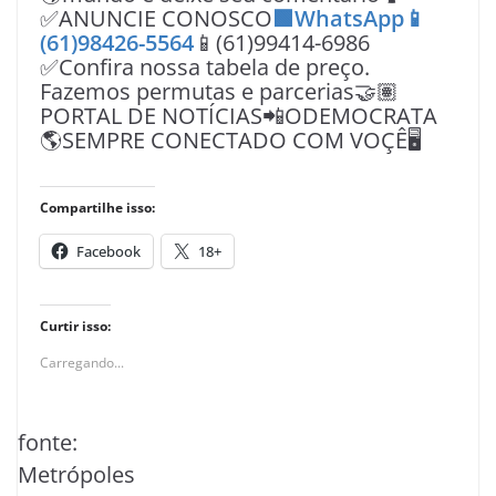
✅ANUNCIE CONOSCO
🟩WhatsApp📱
(61)98426-5564
📱(61)99414-6986
✅Confira nossa tabela de preço.
Fazemos permutas e parcerias🤝🏽
PORTAL DE NOTÍCIAS📲ODEMOCRATA
🌎SEMPRE CONECTADO COM VOÇÊ🖥️
Compartilhe isso:
Facebook
18+
Curtir isso:
Carregando...
fonte:
Metrópoles