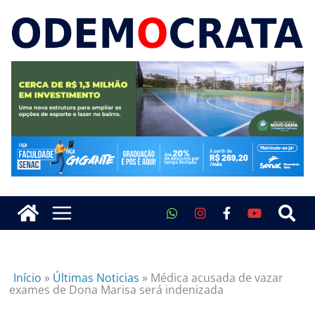
Início
»
Últimas Noticias
»
Médica acusada de vazar
exames de Dona Marisa será indenizada