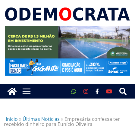
Início
»
Últimas Noticias
»
Empresária confessa ter
recebido dinheiro para Eunício Oliveira