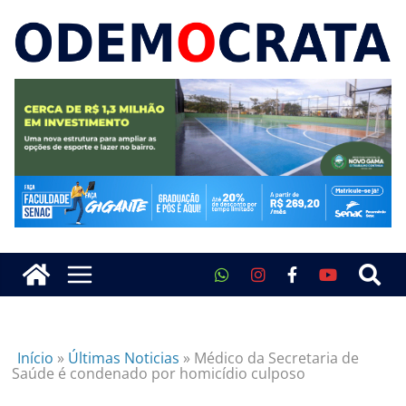
Início
»
Últimas Noticias
»
Médico da Secretaria de
Saúde é condenado por homicídio culposo