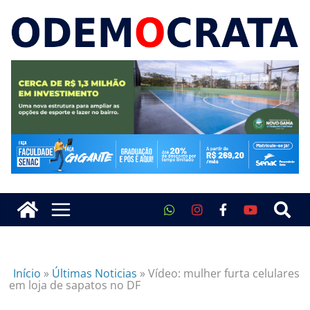
Início
»
Últimas Noticias
»
Vídeo: mulher furta celulares
em loja de sapatos no DF