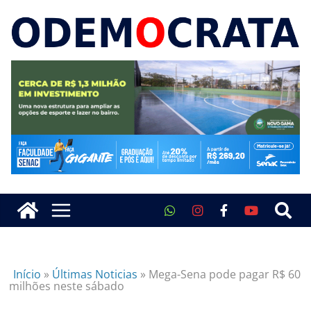
Início
»
Últimas Noticias
»
Mega-Sena pode pagar R$ 60
milhões neste sábado