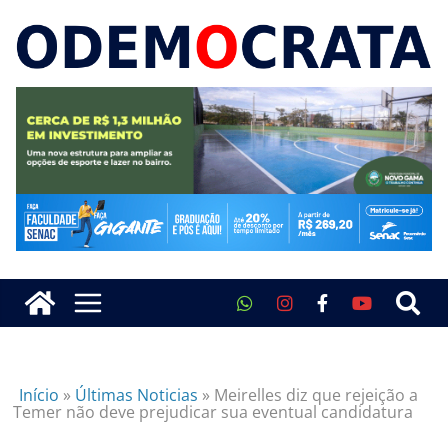
Início
»
Últimas Noticias
»
Meirelles diz que rejeição a
Temer não deve prejudicar sua eventual candidatura