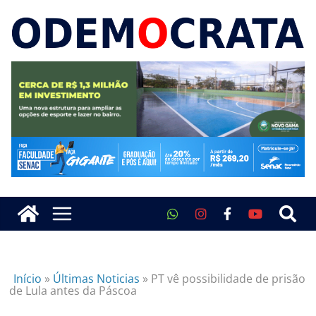
Início
»
Últimas Noticias
»
PT vê possibilidade de prisão
de Lula antes da Páscoa