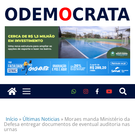
Início
»
Últimas Noticias
»
Moraes manda Ministério da
Defesa entregar documentos de eventual auditoria nas
urnas