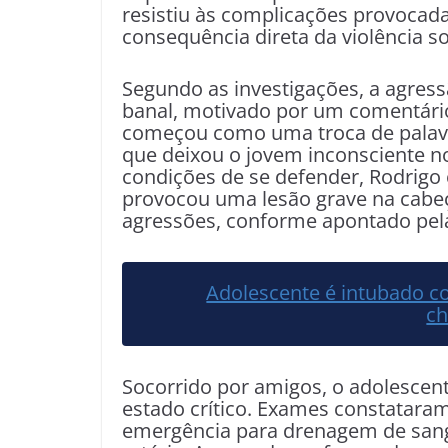
resistiu às complicações provocad
consequência direta da violência s
Segundo as investigações, a agres
banal, motivado por um comentário
começou como uma troca de palav
que deixou o jovem inconsciente 
condições de se defender, Rodrigo
provocou uma lesão grave na cabeç
agressões, conforme apontado pela 
Adolescente é intubado c
ch
Socorrido por amigos, o adolescent
estado crítico. Exames constatara
emergência para drenagem de san