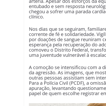
artéria. Apesar dos esforços da e
entubado e sem resposta neurológic
chegou a sofrer uma parada cardía
clínico.
Nos dias que se seguiram, familia
corrente de fé e solidariedade. Vigí
por doações de sangue reuniram ce
esperança pela recuperação do ad
comoveu o Distrito Federal, tran
uma juventude vulnerável à escalad
A comoção se intensificou com a 
da agressão. As imagens, que mos
outras pessoas assistiam sem interv
Para a Polícia Civil (PCDF), a omi
apuração, levantando questionamen
papel de quem escolhe registrar em