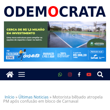
Início
»
Últimas Noticias
»
Motorista bêbado atropela
PM após confusão em bloco de Carnaval