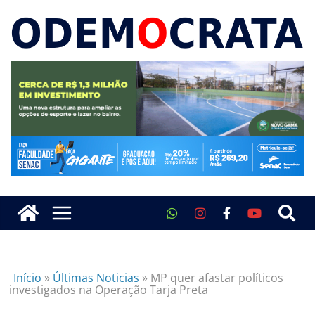
Início
»
Últimas Noticias
»
MP quer afastar políticos
investigados na Operação Tarja Preta