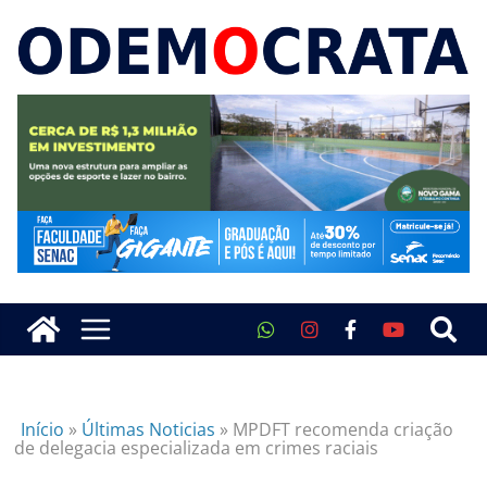
Início
»
Últimas Noticias
»
MPDFT recomenda criação
de delegacia especializada em crimes raciais