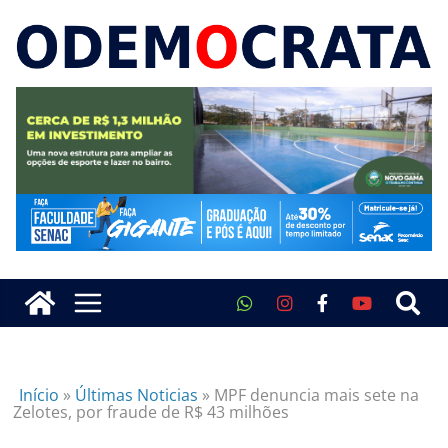
Início
»
Últimas Noticias
»
MPF denuncia mais sete na
Zelotes, por fraude de R$ 43 milhões