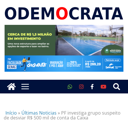
Início
»
Últimas Noticias
»
PF investiga grupo suspeito
de desviar R$ 500 mil de conta da Caixa