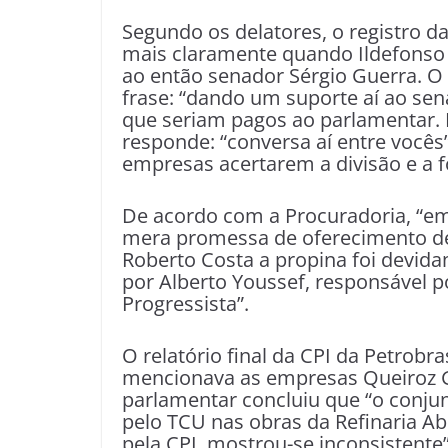
Segundo os delatores, o registro 
mais claramente quando Ildefonso
ao então senador Sérgio Guerra. O
frase: “dando um suporte aí ao sen
que seriam pagos ao parlamentar. 
responde: “conversa aí entre vocês
empresas acertarem a divisão e a 
De acordo com a Procuradoria, “e
mera promessa de oferecimento de
Roberto Costa a propina foi devid
por Alberto Youssef, responsável p
Progressista”.
O relatório final da CPI da Petrob
mencionava as empresas Queiroz G
parlamentar concluiu que “o conjun
pelo TCU nas obras da Refinaria A
pela CPI, mostrou-se inconsistente”