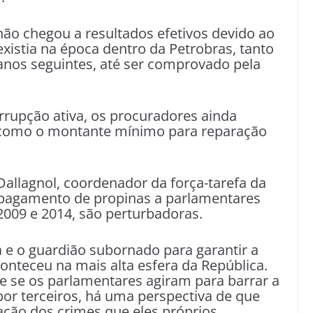
I não chegou a resultados efetivos devido ao
istia na época dentro da Petrobras, tanto
anos seguintes, até ser comprovado pela
rrupção ativa, os procuradores ainda
 como o montante mínimo para reparação
allagnol, coordenador da força-tarefa da
o pagamento de propinas a parlamentares
2009 e 2014, são perturbadoras.
a e o guardião subornado para garantir a
nteceu na mais alta esfera da República.
e se os parlamentares agiram para barrar a
por terceiros, há uma perspectiva de que
gação dos crimes que eles próprios