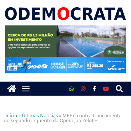
Início
»
Últimas Noticias
»
MPF é contra trancamento
do segundo inquérito da Operação Zelotes