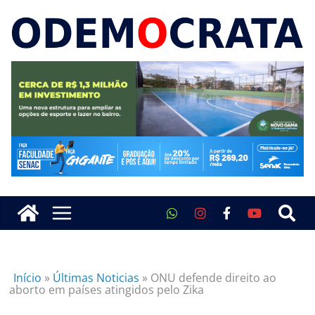
Início
»
Últimas Noticias
»
ONU defende direito ao
aborto em países atingidos pelo Zika