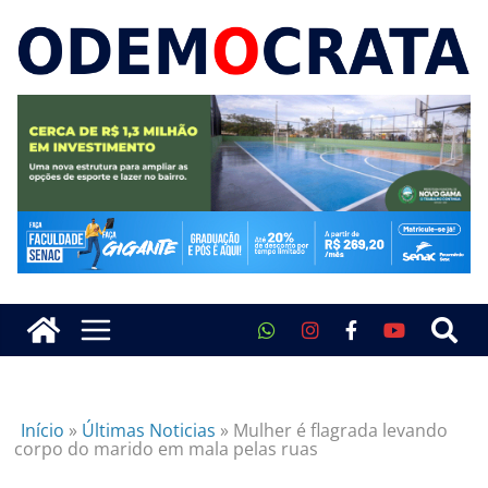
Início
»
Últimas Noticias
»
Mulher é flagrada levando
corpo do marido em mala pelas ruas