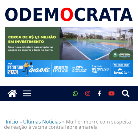
Início
»
Últimas Noticias
»
Mulher morre com suspeita
de reação à vacina contra febre amarela