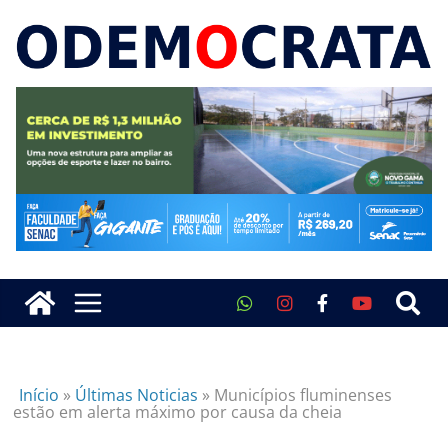
Início
»
Últimas Noticias
»
Municípios fluminenses
estão em alerta máximo por causa da cheia