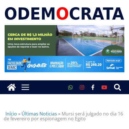
Início
»
Últimas Noticias
»
Mursi será julgado no dia 16
de fevereiro por espionagem no Egito