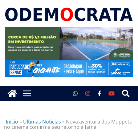
Início
»
Últimas Noticias
»
Nova aventura dos Muppets
no cinema confirma seu retorno à fama