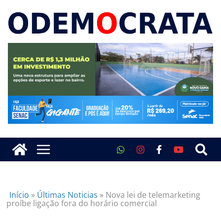
Início
»
Últimas Noticias
»
Nova lei de telemarketing
proíbe ligação fora do horário comercial