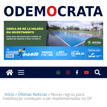
Início
»
Últimas Noticias
»
Novas regras para
habilitação começam a ser implementadas no DF