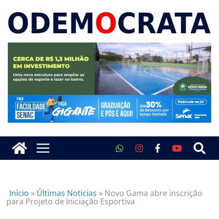
Início
»
Últimas Noticias
»
Novo Gama abre inscrição
para Projeto de Iniciação Esportiva