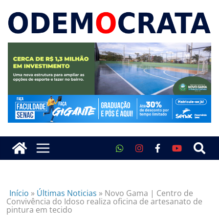
Início
»
Últimas Noticias
»
Novo Gama | Centro de
Convivência do Idoso realiza oficina de artesanato de
pintura em tecido