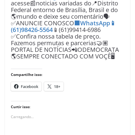
acesse📰noticias variadas do📍Distrito
Federal entorno de Brasília, Brasil e do
🌎mundo e deixe seu comentário🗣
✅ANUNCIE CONOSCO
🟩WhatsApp📱
(61)98426-5564
📱(61)99414-6986
✅Confira nossa tabela de preço.
Fazemos permutas e parcerias🤝🏽
PORTAL DE NOTÍCIAS📲ODEMOCRATA
🌎SEMPRE CONECTADO COM VOÇÊ🖥️
Compartilhe isso:
Facebook
18+
Curtir isso:
Carregando...