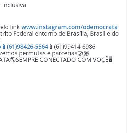
 Inclusiva
lo link
www.instagram.com/odemocrata
rito Federal entorno de Brasília, Brasil e do

📱(61)98426-5564
📱(61)99414-6986
azemos permutas e parcerias🤝🏽
ATA🌎SEMPRE CONECTADO COM VOÇÊ🖥️