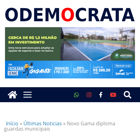
Início
»
Últimas Noticias
»
Novo Gama diploma
guardas municipais