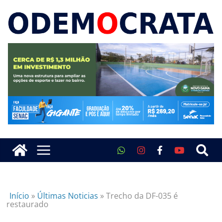
Início
»
Últimas Noticias
»
Trecho da DF-035 é
restaurado