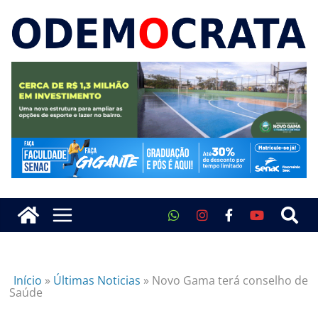
Início
»
Últimas Noticias
»
Novo Gama terá conselho de
Saúde