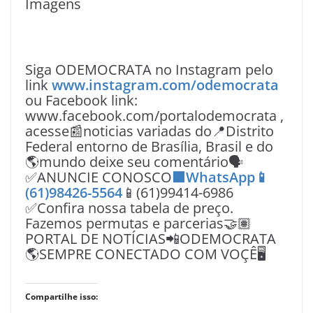
Imagens
Siga ODEMOCRATA no Instagram pelo
link
www.instagram.com/odemocrata
ou Facebook link:
www.facebook.com/portalodemocrata ,
acesse📰noticias variadas do📍Distrito
Federal entorno de Brasília, Brasil e do
🌎mundo deixe seu comentário🗣
✅ANUNCIE CONOSCO
🟩WhatsApp📱
(61)98426-5564
📱(61)99414-6986
✅Confira nossa tabela de preço.
Fazemos permutas e parcerias🤝🏽
PORTAL DE NOTÍCIAS📲ODEMOCRATA
🌎SEMPRE CONECTADO COM VOÇÊ🖥️
Compartilhe isso: