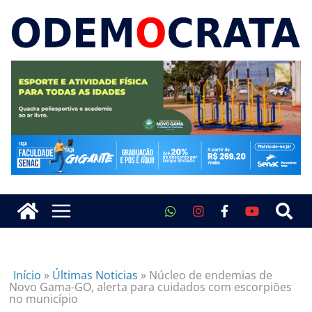
Início
»
Últimas Noticias
»
Núcleo de endemias de
Novo Gama-GO, alerta para cuidados com escorpiões
no município